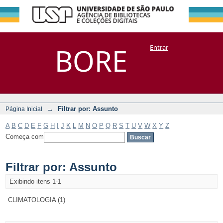
Filtrar por:
Repositório
BORE
Entrar
DSpace/Manakin + Corisco
Assunto
→
Filtrar por: Assunto
Página Inicial
A
B
C
D
E
F
G
H
I
J
K
L
M
N
O
P
Q
R
S
T
U
V
W
X
Y
Z
Começa com
Filtrar por: Assunto
Exibindo itens 1-1
CLIMATOLOGIA (1)