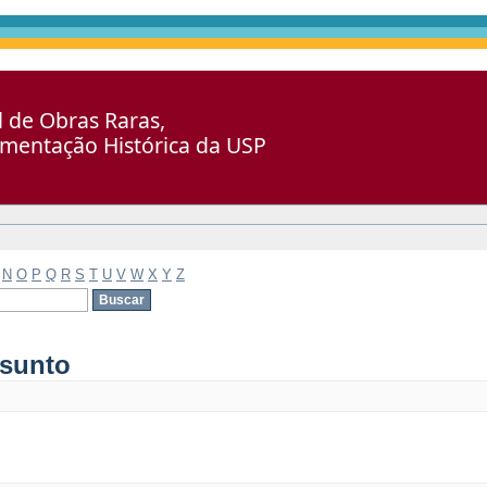
al de Obras Raras,
umentação Histórica da USP
N
O
P
Q
R
S
T
U
V
W
X
Y
Z
ssunto