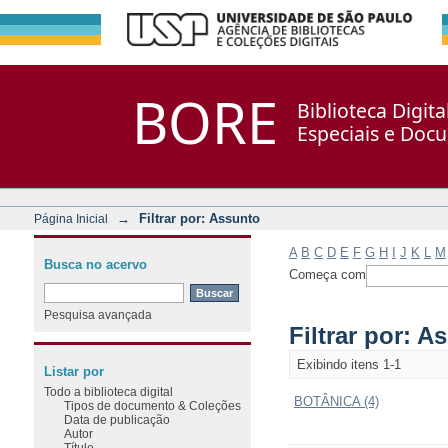
Filtrar por: Assunto
Repositório DSpace/Manakin + Corisco
BORE
Biblioteca Digit
Especiais e Doc
→
Filtrar por: Assunto
Página Inicial
A
B
C
D
E
F
G
H
I
J
K
L
M
Busca no acervo
Começa com
Pesquisa avançada
Filtrar por: A
Exibindo itens 1-1
Listar por
Todo a biblioteca digital
BOTÂNICA (4)
Tipos de documento & Coleções
Data de publicação
Autor
Título