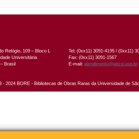
o Relógio, 109 – Bloco L
Tel: (0xx11) 3091-4195 / (0xx11) 
dade Universitária
Fax: (0xx11) 3091-1567
– Brasil
E-mail:
atendimento@abcd.usp.br
 - 2024 BORE - Bibliotecas de Obras Raras da Universidade de Sã