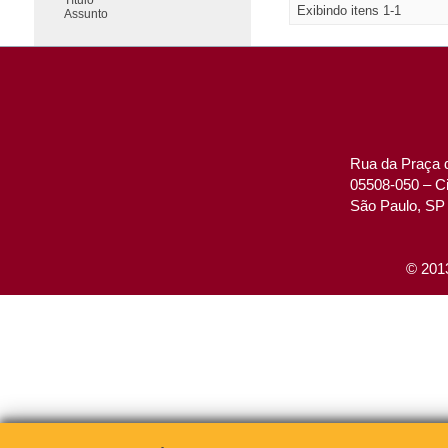
Exibindo itens 1-1
Assunto
Rua da Praça d
05508-050 – Ci
São Paulo, SP 
© 2013