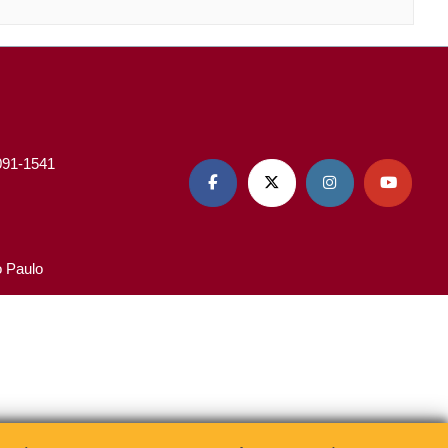
3091-1541




o Paulo