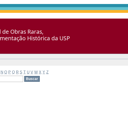
al de Obras Raras,
umentação Histórica da USP
N
O
P
Q
R
S
T
U
V
W
X
Y
Z