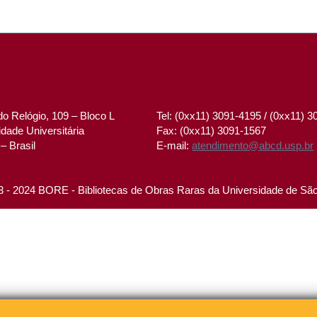
o Relógio, 109 – Bloco L
Tel: (0xx11) 3091-4195 / (0xx11) 
dade Universitária
Fax: (0xx11) 3091-1567
– Brasil
E-mail:
atendimento@abcd.usp.br
 - 2024 BORE - Bibliotecas de Obras Raras da Universidade de Sã