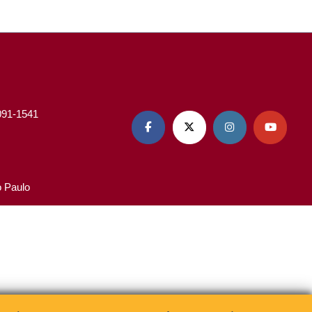
3091-1541




o Paulo