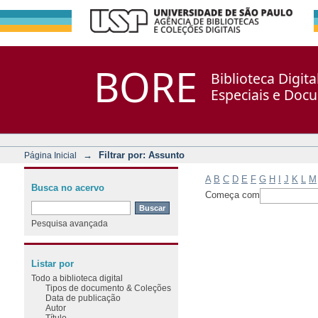
Filtrar por: Assunto
Repositório DSpace/Manakin + Corisco
BORE
Biblioteca Digit
Especiais e Doc
→
Filtrar por: Assunto
Página Inicial
A
B
C
D
E
F
G
H
I
J
K
L
M
Busca no acervo
Começa com
Pesquisa avançada
Listar por
Todo a biblioteca digital
Tipos de documento & Coleções
Data de publicação
Autor
Título