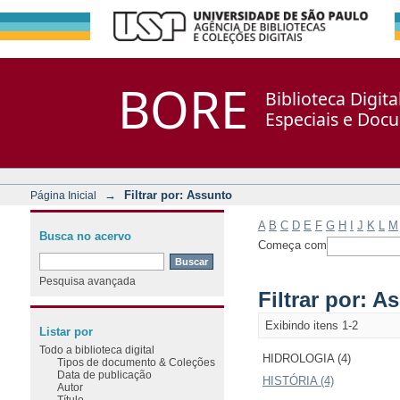
Filtrar por: Assunto
Repositório DSpace/Manakin + Corisco
BORE
Biblioteca Digit
Especiais e Doc
→
Filtrar por: Assunto
Página Inicial
A
B
C
D
E
F
G
H
I
J
K
L
M
Busca no acervo
Começa com
Pesquisa avançada
Filtrar por: A
Exibindo itens 1-2
Listar por
Todo a biblioteca digital
HIDROLOGIA (4)
Tipos de documento & Coleções
Data de publicação
HISTÓRIA (4)
Autor
Título