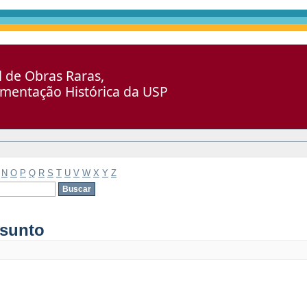
al de Obras Raras,
umentação Histórica da USP
N
O
P
Q
R
S
T
U
V
W
X
Y
Z
ssunto