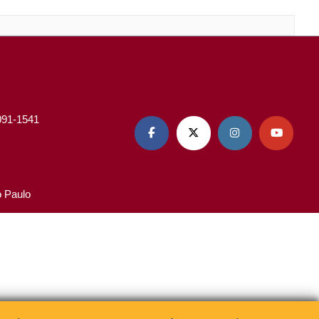
3091-1541




o Paulo