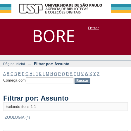
Filtrar por:
Repositório
BORE
Entrar
DSpace/Manakin + Corisco
Assunto
→
Filtrar por: Assunto
Página Inicial
A
B
C
D
E
F
G
H
I
J
K
L
M
N
O
P
Q
R
S
T
U
V
W
X
Y
Z
Começa com
Filtrar por: Assunto
Exibindo itens 1-1
ZOOLOGIA (4)