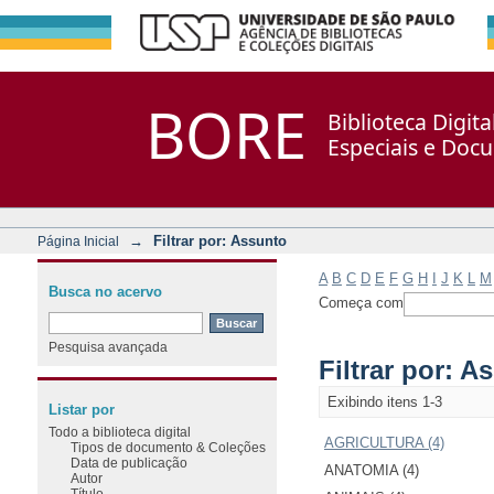
Filtrar por: Assunto
Repositório DSpace/Manakin + Corisco
BORE
Biblioteca Digit
Especiais e Doc
→
Filtrar por: Assunto
Página Inicial
A
B
C
D
E
F
G
H
I
J
K
L
M
Busca no acervo
Começa com
Pesquisa avançada
Filtrar por: A
Exibindo itens 1-3
Listar por
Todo a biblioteca digital
AGRICULTURA (4)
Tipos de documento & Coleções
Data de publicação
ANATOMIA (4)
Autor
Título