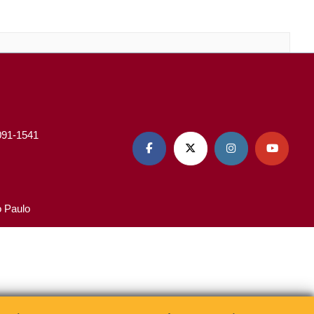
3091-1541




o Paulo