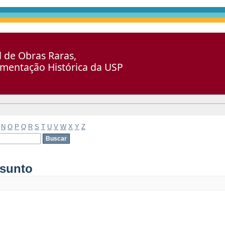
al de Obras Raras,
umentação Histórica da USP
N
O
P
Q
R
S
T
U
V
W
X
Y
Z
ssunto