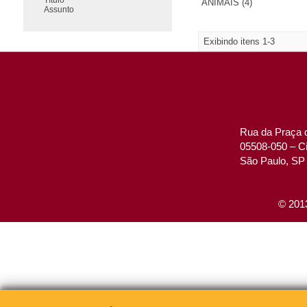
ANIMAIS (4)
Assunto
Exibindo itens 1-3
Rua da Praça d
05508-050 – Ci
São Paulo, SP 
© 2013