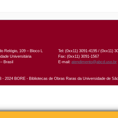
o Relógio, 109 – Bloco L
Tel: (0xx11) 3091-4195 / (0xx11) 
dade Universitária
Fax: (0xx11) 3091-1567
– Brasil
E-mail:
atendimento@abcd.usp.br
 - 2024 BORE - Bibliotecas de Obras Raras da Universidade de Sã