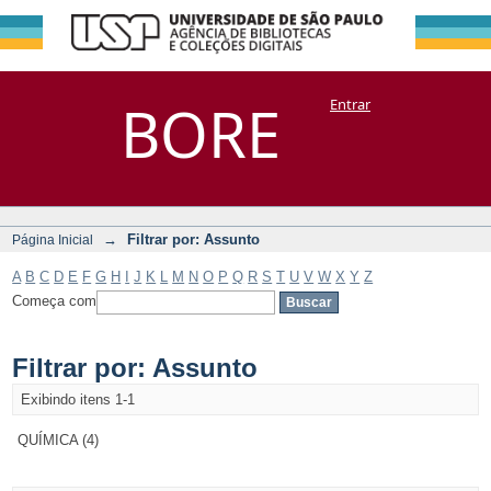
Filtrar por:
Repositório
BORE
Entrar
DSpace/Manakin + Corisco
Assunto
→
Filtrar por: Assunto
Página Inicial
A
B
C
D
E
F
G
H
I
J
K
L
M
N
O
P
Q
R
S
T
U
V
W
X
Y
Z
Começa com
Filtrar por: Assunto
Exibindo itens 1-1
QUÍMICA (4)