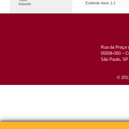
Exibindo itens 1-1
Assunto
Rua da Praça d
05508-050 – Ci
São Paulo, SP 
© 2013