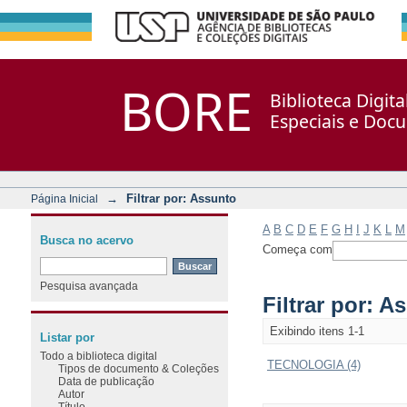
Filtrar por: Assunto
Repositório DSpace/Manakin + Corisco
BORE
Biblioteca Digit
Especiais e Doc
→
Filtrar por: Assunto
Página Inicial
A
B
C
D
E
F
G
H
I
J
K
L
M
Busca no acervo
Começa com
Pesquisa avançada
Filtrar por: A
Exibindo itens 1-1
Listar por
Todo a biblioteca digital
TECNOLOGIA (4)
Tipos de documento & Coleções
Data de publicação
Autor
Título