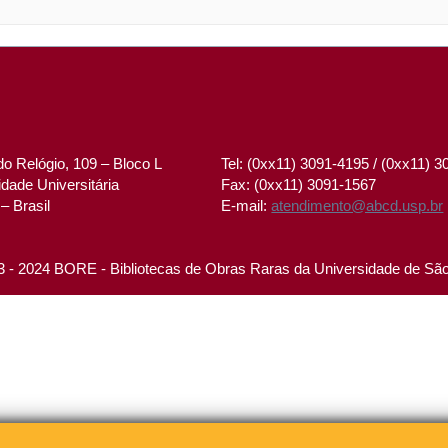
o Relógio, 109 – Bloco L
Tel: (0xx11) 3091-4195 / (0xx11) 
dade Universitária
Fax: (0xx11) 3091-1567
– Brasil
E-mail:
atendimento@abcd.usp.br
 - 2024 BORE - Bibliotecas de Obras Raras da Universidade de Sã