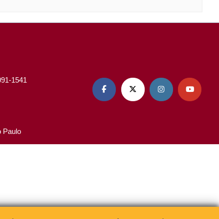
3091-1541




o Paulo