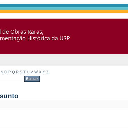
al de Obras Raras,
umentação Histórica da USP
N
O
P
Q
R
S
T
U
V
W
X
Y
Z
ssunto