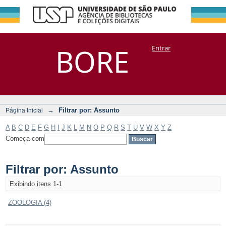
Filtrar por:
Repositório
BORE
Entrar
DSpace/Manakin + Corisco
Assunto
→
Filtrar por: Assunto
Página Inicial
A
B
C
D
E
F
G
H
I
J
K
L
M
N
O
P
Q
R
S
T
U
V
W
X
Y
Z
Começa com
Filtrar por: Assunto
Exibindo itens 1-1
ZOOLOGIA (4)