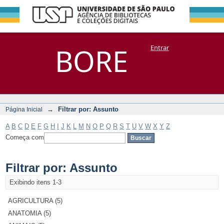
Filtrar por:
Repositório
BORE
Entrar
DSpace/Manakin + Corisco
Assunto
→
Filtrar por: Assunto
Página Inicial
A
B
C
D
E
F
G
H
I
J
K
L
M
N
O
P
Q
R
S
T
U
V
W
X
Y
Z
Começa com
Filtrar por: Assunto
Exibindo itens 1-3
AGRICULTURA (5)
ANATOMIA (5)