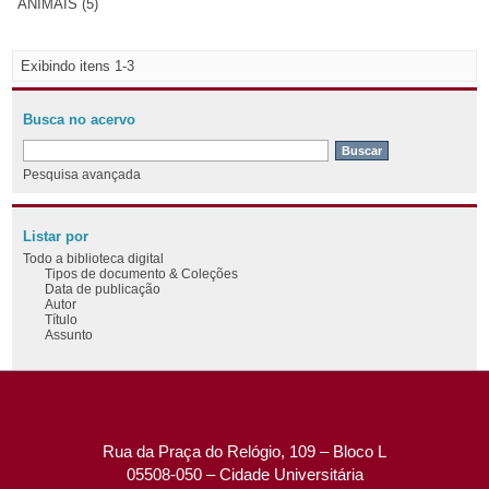
ANIMAIS (5)
Exibindo itens 1-3
Busca no acervo
Pesquisa avançada
Listar por
Todo a biblioteca digital
Tipos de documento & Coleções
Data de publicação
Autor
Título
Assunto
Rua da Praça do Relógio, 109 – Bloco L
05508-050 – Cidade Universitária