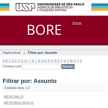
Filtrar por:
Repositório
BORE
Entrar
DSpace/Manakin + Corisco
Assunto
→
Filtrar por: Assunto
Página Inicial
A
B
C
D
E
F
G
H
I
J
K
L
M
N
O
P
Q
R
S
T
U
V
W
X
Y
Z
Começa com
Filtrar por: Assunto
Exibindo itens 1-2
MEDICINA (1)
METEOROLOGIA (1)