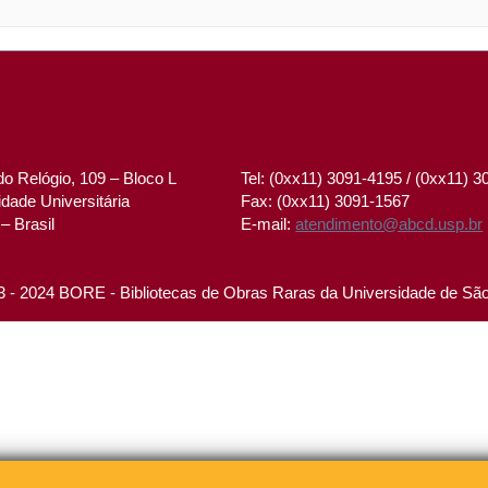
o Relógio, 109 – Bloco L
Tel: (0xx11) 3091-4195 / (0xx11) 
dade Universitária
Fax: (0xx11) 3091-1567
– Brasil
E-mail:
atendimento@abcd.usp.br
 - 2024 BORE - Bibliotecas de Obras Raras da Universidade de Sã