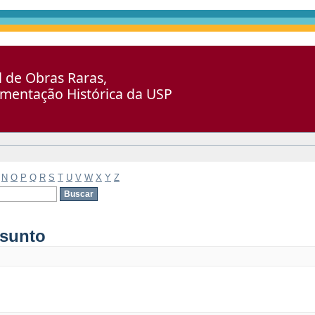
al de Obras Raras,
umentação Histórica da USP
N
O
P
Q
R
S
T
U
V
W
X
Y
Z
ssunto