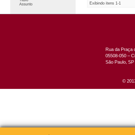
Exibindo itens 1-1
Assunto
Rua da Praça d
05508-050 – Ci
São Paulo, SP 
© 2013