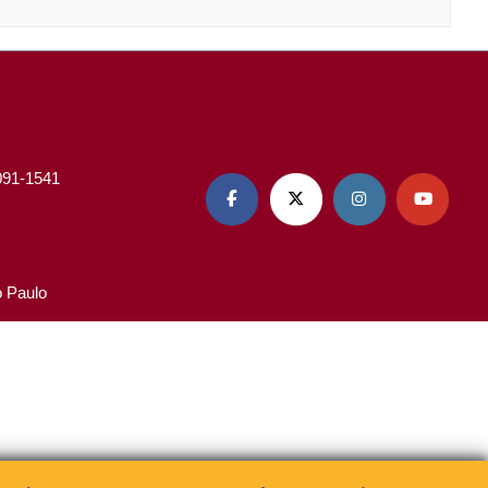
3091-1541




o Paulo