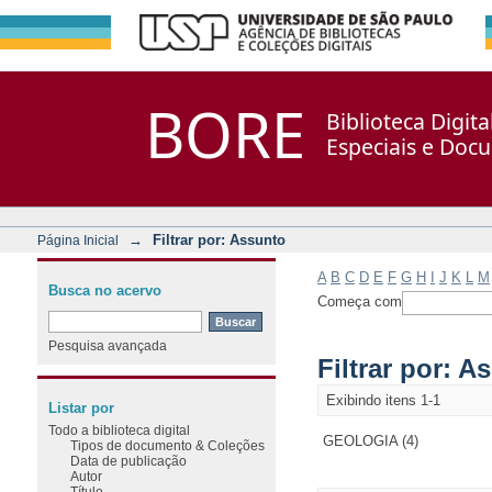
Filtrar por: Assunto
Repositório DSpace/Manakin + Corisco
BORE
Biblioteca Digit
Especiais e Doc
→
Filtrar por: Assunto
Página Inicial
A
B
C
D
E
F
G
H
I
J
K
L
M
Busca no acervo
Começa com
Pesquisa avançada
Filtrar por: A
Exibindo itens 1-1
Listar por
Todo a biblioteca digital
GEOLOGIA (4)
Tipos de documento & Coleções
Data de publicação
Autor
Título