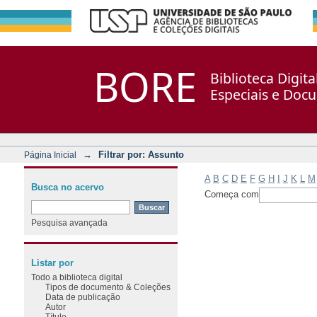
Filtrar por: Assunto
Repositório DSpace/Manakin + Corisco
BORE
Biblioteca Digit
Especiais e Doc
→
Filtrar por: Assunto
Página Inicial
A
B
C
D
E
F
G
H
I
J
K
L
M
Busca no acervo
Começa com
Pesquisa avançada
Listar por
Todo a biblioteca digital
Tipos de documento & Coleções
Data de publicação
Autor
Título