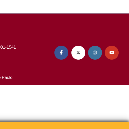
3091-1541




o Paulo