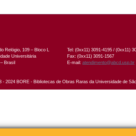
o Relógio, 109 – Bloco L
Tel: (0xx11) 3091-4195 / (0xx11) 
dade Universitária
Fax: (0xx11) 3091-1567
– Brasil
E-mail:
atendimento@abcd.usp.br
 - 2024 BORE - Bibliotecas de Obras Raras da Universidade de Sã