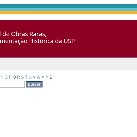
al de Obras Raras,
umentação Histórica da USP
N
O
P
Q
R
S
T
U
V
W
X
Y
Z