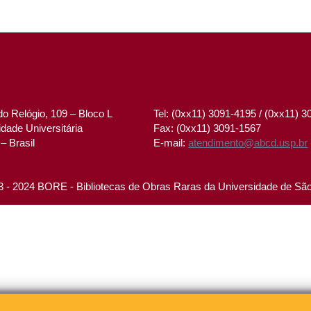
o Relógio, 109 – Bloco L
Tel: (0xx11) 3091-4195 / (0xx11) 
dade Universitária
Fax: (0xx11) 3091-1567
– Brasil
E-mail:
atendimento@abcd.usp.br
 - 2024 BORE - Bibliotecas de Obras Raras da Universidade de Sã