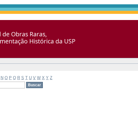
al de Obras Raras,
umentação Histórica da USP
N
O
P
Q
R
S
T
U
V
W
X
Y
Z