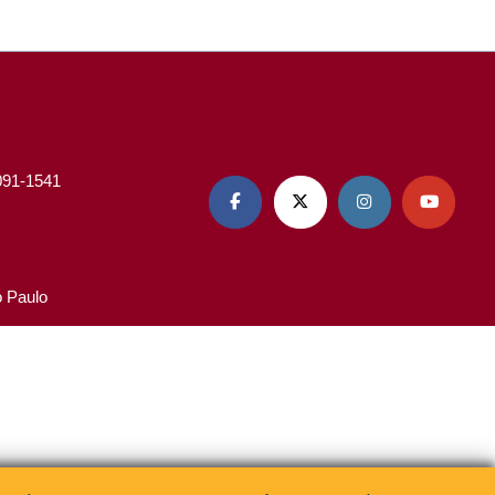
3091-1541




o Paulo