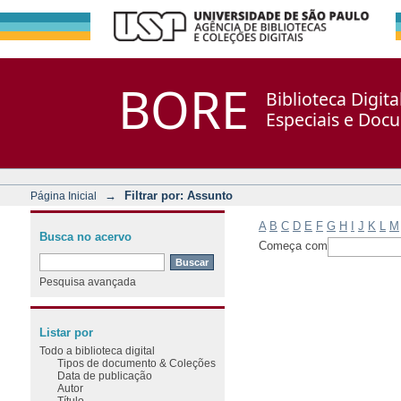
Filtrar por: Assunto
Repositório DSpace/Manakin + Corisco
BORE
Biblioteca Digit
Especiais e Doc
→
Filtrar por: Assunto
Página Inicial
A
B
C
D
E
F
G
H
I
J
K
L
M
Busca no acervo
Começa com
Pesquisa avançada
Listar por
Todo a biblioteca digital
Tipos de documento & Coleções
Data de publicação
Autor
Título