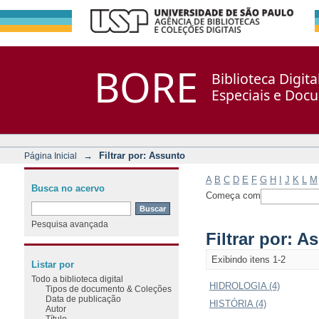
Filtrar por: Assunto
Repositório DSpace/Manakin + Corisco
BORE
Biblioteca Digit
Especiais e Doc
→
Filtrar por: Assunto
Página Inicial
A
B
C
D
E
F
G
H
I
J
K
L
M
Busca no acervo
Começa com
Pesquisa avançada
Filtrar por: A
Exibindo itens 1-2
Listar por
Todo a biblioteca digital
HIDROLOGIA (4)
Tipos de documento & Coleções
Data de publicação
HISTÓRIA (4)
Autor
Título