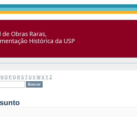
al de Obras Raras,
umentação Histórica da USP
N
O
P
Q
R
S
T
U
V
W
X
Y
Z
ssunto