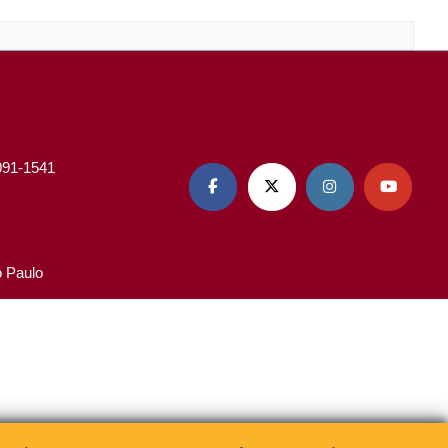
3091-1541




o Paulo