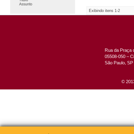
Assunto
Exibindo itens 1-2
Rua da Praça d
05508-050 – Ci
São Paulo, SP 
© 2013