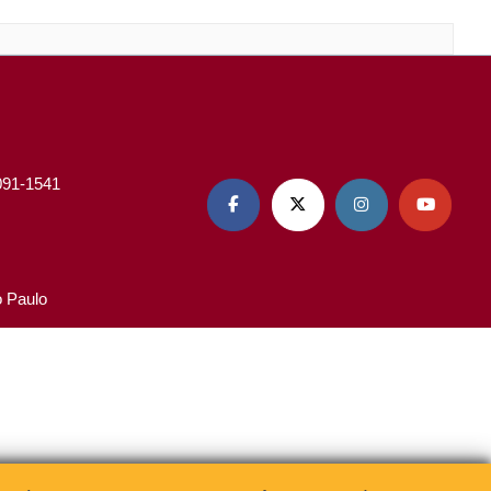
3091-1541




o Paulo