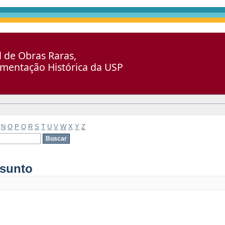
al de Obras Raras,
umentação Histórica da USP
N
O
P
Q
R
S
T
U
V
W
X
Y
Z
ssunto