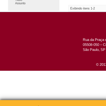
Assunto
Exibindo itens 1-2
Rua da Praça d
05508-050 – Ci
São Paulo, SP 
© 2013