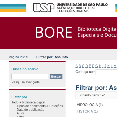
Filtrar por: Assunto
Repositório DSpace/Manakin + Corisco
BORE
Biblioteca Digit
Especiais e Doc
→
Filtrar por: Assunto
Página Inicial
A
B
C
D
E
F
G
H
I
J
K
L
M
Busca no acervo
Começa com
Pesquisa avançada
Filtrar por: A
Exibindo itens 1-2
Listar por
Todo a biblioteca digital
HIDROLOGIA (1)
Tipos de documento & Coleções
Data de publicação
HISTÓRIA (1)
Autor
Título