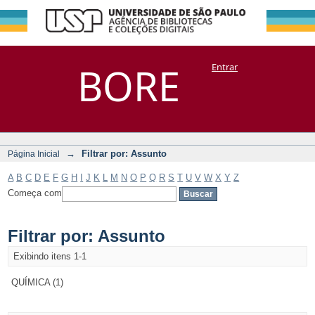
Filtrar por:
Repositório
BORE
Entrar
DSpace/Manakin + Corisco
Assunto
→
Filtrar por: Assunto
Página Inicial
A
B
C
D
E
F
G
H
I
J
K
L
M
N
O
P
Q
R
S
T
U
V
W
X
Y
Z
Começa com
Filtrar por: Assunto
Exibindo itens 1-1
QUÍMICA (1)