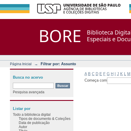
Filtrar por: Assunto
Repositório DSpace/Manakin + Corisco
BORE
Biblioteca Digit
Especiais e Doc
→
Filtrar por: Assunto
Página Inicial
A
B
C
D
E
F
G
H
I
J
K
L
M
Busca no acervo
Começa com
Pesquisa avançada
Listar por
Todo a biblioteca digital
Tipos de documento & Coleções
Data de publicação
Autor
Título