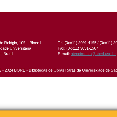
o Relógio, 109 – Bloco L
Tel: (0xx11) 3091-4195 / (0xx11) 
dade Universitária
Fax: (0xx11) 3091-1567
– Brasil
E-mail:
atendimento@abcd.usp.br
 - 2024 BORE - Bibliotecas de Obras Raras da Universidade de Sã