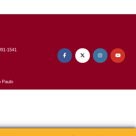
3091-1541




o Paulo