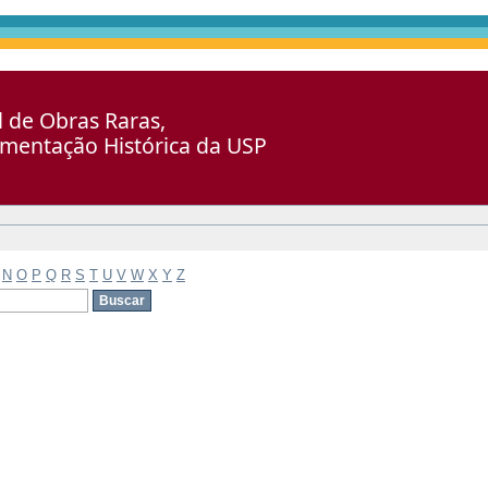
al de Obras Raras,
umentação Histórica da USP
N
O
P
Q
R
S
T
U
V
W
X
Y
Z