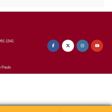
3091-1541




o Paulo