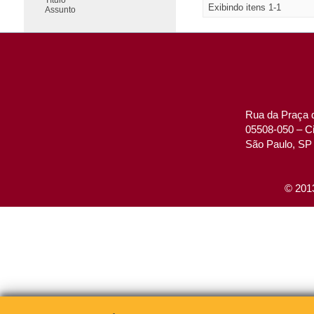
Exibindo itens 1-1
Assunto
Rua da Praça d
05508-050 – Ci
São Paulo, SP 
© 2013