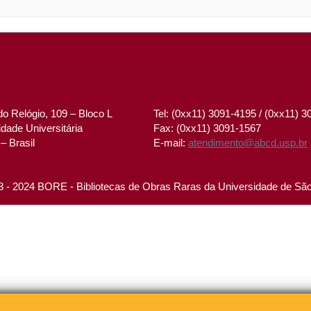
o Relógio, 109 – Bloco L
Tel: (0xx11) 3091-4195 / (0xx11) 
dade Universitária
Fax: (0xx11) 3091-1567
– Brasil
E-mail:
atendimento@abcd.usp.br
 - 2024 BORE - Bibliotecas de Obras Raras da Universidade de Sã