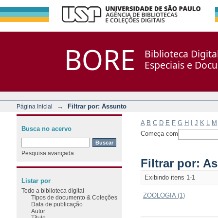
Filtrar por: Assunto
Repositório DSpace/Manakin + Corisco
BORE
Biblioteca Digit
Especiais e Doc
→
Filtrar por: Assunto
Página Inicial
A
B
C
D
E
F
G
H
I
J
K
L
M
Busca no acervo
Começa com
Pesquisa avançada
Filtrar por: A
Exibindo itens 1-1
Listar por
Todo a biblioteca digital
ZOOLOGIA (1)
Tipos de documento & Coleções
Data de publicação
Autor
Título