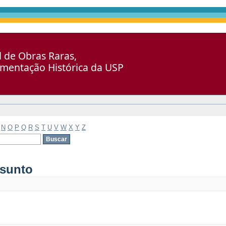
al de Obras Raras,
umentação Histórica da USP
N
O
P
Q
R
S
T
U
V
W
X
Y
Z
ssunto