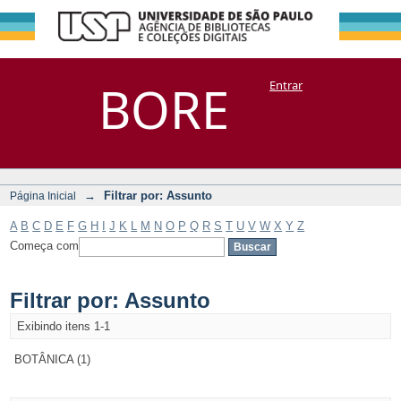
Filtrar por:
Repositório
BORE
Entrar
DSpace/Manakin + Corisco
Assunto
→
Filtrar por: Assunto
Página Inicial
A
B
C
D
E
F
G
H
I
J
K
L
M
N
O
P
Q
R
S
T
U
V
W
X
Y
Z
Começa com
Filtrar por: Assunto
Exibindo itens 1-1
BOTÂNICA (1)