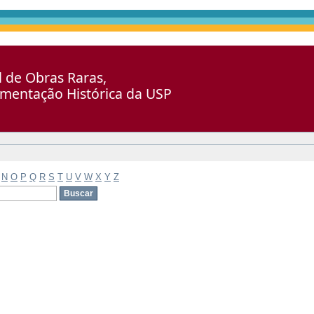
al de Obras Raras,
umentação Histórica da USP
N
O
P
Q
R
S
T
U
V
W
X
Y
Z