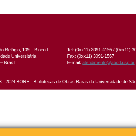
o Relógio, 109 – Bloco L
Tel: (0xx11) 3091-4195 / (0xx11) 
dade Universitária
Fax: (0xx11) 3091-1567
– Brasil
E-mail:
atendimento@abcd.usp.br
 - 2024 BORE - Bibliotecas de Obras Raras da Universidade de Sã