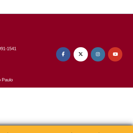
3091-1541




o Paulo