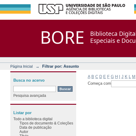
Filtrar por: Assunto
Repositório DSpace/Manakin + Corisco
BORE
Biblioteca Digit
Especiais e Doc
→
Filtrar por: Assunto
Página Inicial
A
B
C
D
E
F
G
H
I
J
K
L
M
Busca no acervo
Começa com
Pesquisa avançada
Listar por
Todo a biblioteca digital
Tipos de documento & Coleções
Data de publicação
Autor
Título