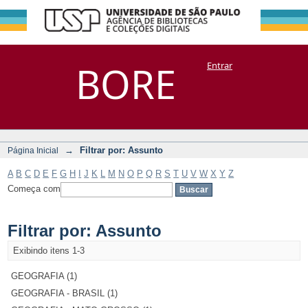
Filtrar por:
Repositório
BORE
Entrar
DSpace/Manakin + Corisco
Assunto
→
Filtrar por: Assunto
Página Inicial
A
B
C
D
E
F
G
H
I
J
K
L
M
N
O
P
Q
R
S
T
U
V
W
X
Y
Z
Começa com
Filtrar por: Assunto
Exibindo itens 1-3
GEOGRAFIA (1)
GEOGRAFIA - BRASIL (1)