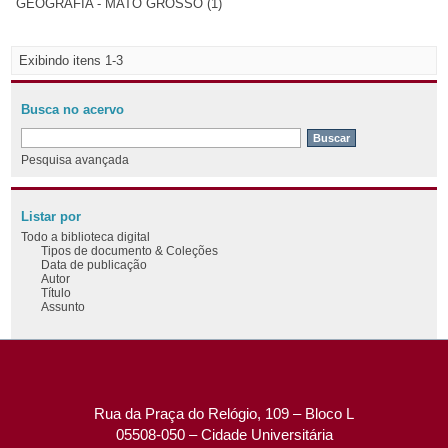
GEOGRAFIA - MATO GROSSO (1)
Exibindo itens 1-3
Busca no acervo
Pesquisa avançada
Listar por
Todo a biblioteca digital
Tipos de documento & Coleções
Data de publicação
Autor
Título
Assunto
Rua da Praça do Relógio, 109 – Bloco L
05508-050 – Cidade Universitária