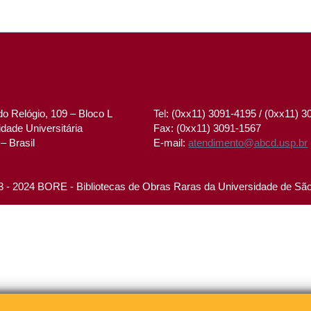
o Relógio, 109 – Bloco L
Tel: (0xx11) 3091-4195 / (0xx11) 
dade Universitária
Fax: (0xx11) 3091-1567
– Brasil
E-mail:
atendimento@abcd.usp.br
 - 2024 BORE - Bibliotecas de Obras Raras da Universidade de Sã