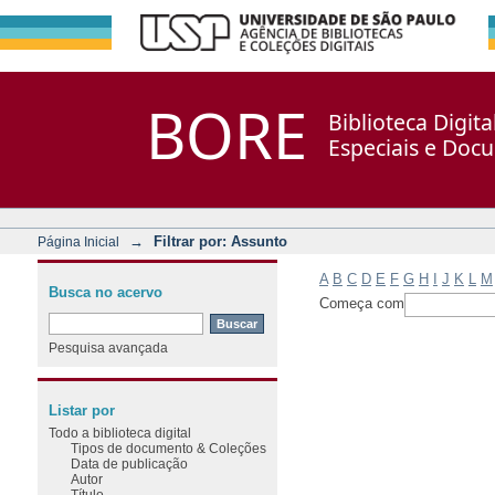
Filtrar por: Assunto
Repositório DSpace/Manakin + Corisco
BORE
Biblioteca Digit
Especiais e Doc
→
Filtrar por: Assunto
Página Inicial
A
B
C
D
E
F
G
H
I
J
K
L
M
Busca no acervo
Começa com
Pesquisa avançada
Listar por
Todo a biblioteca digital
Tipos de documento & Coleções
Data de publicação
Autor
Título