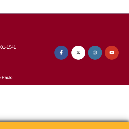
3091-1541




o Paulo