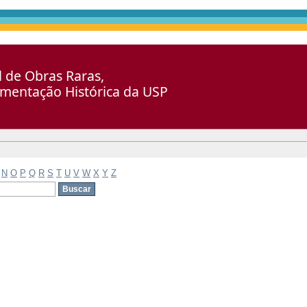
al de Obras Raras,
umentação Histórica da USP
N
O
P
Q
R
S
T
U
V
W
X
Y
Z