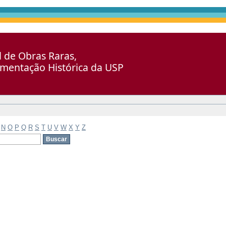
al de Obras Raras,
umentação Histórica da USP
N
O
P
Q
R
S
T
U
V
W
X
Y
Z