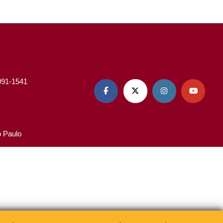
3091-1541




o Paulo