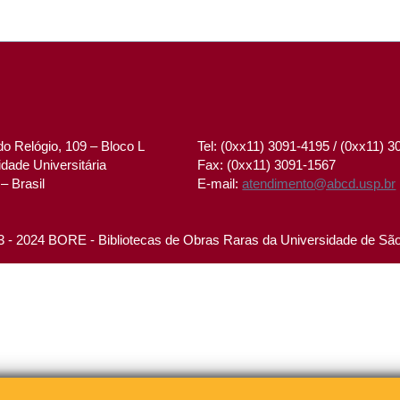
o Relógio, 109 – Bloco L
Tel: (0xx11) 3091-4195 / (0xx11) 
dade Universitária
Fax: (0xx11) 3091-1567
– Brasil
E-mail:
atendimento@abcd.usp.br
 - 2024 BORE - Bibliotecas de Obras Raras da Universidade de Sã