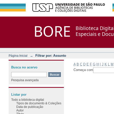
Filtrar por: Assunto
Repositório DSpace/Manakin + Corisco
BORE
Biblioteca Digit
Especiais e Doc
→
Filtrar por: Assunto
Página Inicial
A
B
C
D
E
F
G
H
I
J
K
L
M
Busca no acervo
Começa com
Pesquisa avançada
Listar por
Todo a biblioteca digital
Tipos de documento & Coleções
Data de publicação
Autor
Título