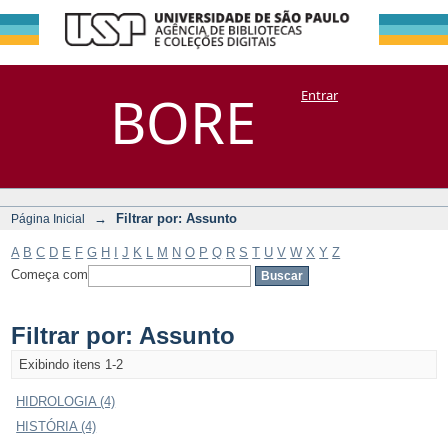
Filtrar por:
Repositório
BORE
Entrar
DSpace/Manakin + Corisco
Assunto
→
Filtrar por: Assunto
Página Inicial
A
B
C
D
E
F
G
H
I
J
K
L
M
N
O
P
Q
R
S
T
U
V
W
X
Y
Z
Começa com
Filtrar por: Assunto
Exibindo itens 1-2
HIDROLOGIA (4)
HISTÓRIA (4)