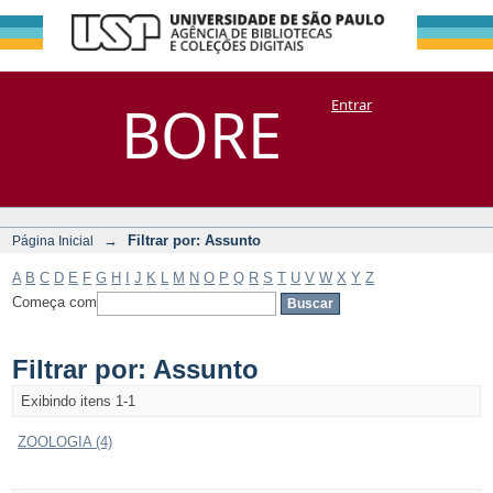
Filtrar por:
Repositório
BORE
Entrar
DSpace/Manakin + Corisco
Assunto
→
Filtrar por: Assunto
Página Inicial
A
B
C
D
E
F
G
H
I
J
K
L
M
N
O
P
Q
R
S
T
U
V
W
X
Y
Z
Começa com
Filtrar por: Assunto
Exibindo itens 1-1
ZOOLOGIA (4)