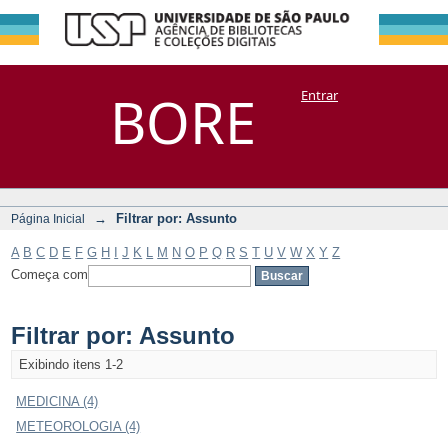
Filtrar por:
Repositório
BORE
Entrar
DSpace/Manakin + Corisco
Assunto
→
Filtrar por: Assunto
Página Inicial
A
B
C
D
E
F
G
H
I
J
K
L
M
N
O
P
Q
R
S
T
U
V
W
X
Y
Z
Começa com
Filtrar por: Assunto
Exibindo itens 1-2
MEDICINA (4)
METEOROLOGIA (4)