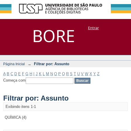
Filtrar por:
Repositório
BORE
Entrar
DSpace/Manakin + Corisco
Assunto
→
Filtrar por: Assunto
Página Inicial
A
B
C
D
E
F
G
H
I
J
K
L
M
N
O
P
Q
R
S
T
U
V
W
X
Y
Z
Começa com
Filtrar por: Assunto
Exibindo itens 1-1
QUÍMICA (4)