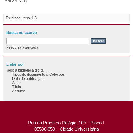
ANIMAIS (1)
Exibindo itens 1-3
Busca no acervo
Pesquisa avançada
Listar por
Todo a biblioteca digital
Tipos de documento & Coleções
Data de publicação
Autor
Título
Assunto
Rua da Praça do Relógio, 109 – Bloco L
05508-050 – Cidade Universitária