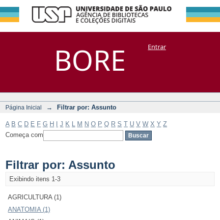
Filtrar por:
Repositório
BORE
Entrar
DSpace/Manakin + Corisco
Assunto
→
Filtrar por: Assunto
Página Inicial
A
B
C
D
E
F
G
H
I
J
K
L
M
N
O
P
Q
R
S
T
U
V
W
X
Y
Z
Começa com
Filtrar por: Assunto
Exibindo itens 1-3
AGRICULTURA (1)
ANATOMIA (1)