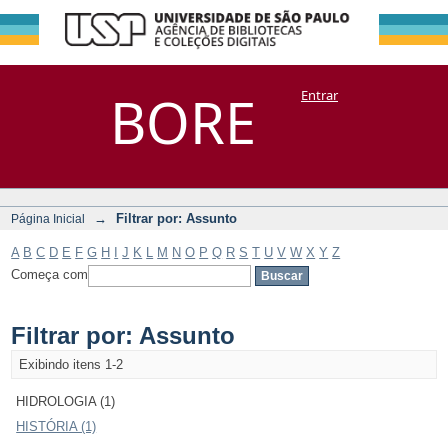
Filtrar por:
Repositório
BORE
Entrar
DSpace/Manakin + Corisco
Assunto
→
Filtrar por: Assunto
Página Inicial
A
B
C
D
E
F
G
H
I
J
K
L
M
N
O
P
Q
R
S
T
U
V
W
X
Y
Z
Começa com
Filtrar por: Assunto
Exibindo itens 1-2
HIDROLOGIA (1)
HISTÓRIA (1)