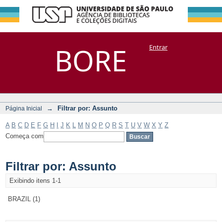
Filtrar por:
Repositório
BORE
Entrar
DSpace/Manakin + Corisco
Assunto
→
Filtrar por: Assunto
Página Inicial
A
B
C
D
E
F
G
H
I
J
K
L
M
N
O
P
Q
R
S
T
U
V
W
X
Y
Z
Começa com
Filtrar por: Assunto
Exibindo itens 1-1
BRAZIL (1)