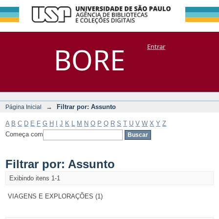
Filtrar por:
Repositório
BORE
Entrar
DSpace/Manakin + Corisco
Assunto
→
Filtrar por: Assunto
Página Inicial
A
B
C
D
E
F
G
H
I
J
K
L
M
N
O
P
Q
R
S
T
U
V
W
X
Y
Z
Começa com
Filtrar por: Assunto
Exibindo itens 1-1
VIAGENS E EXPLORAÇÕES (1)