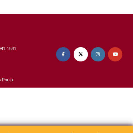
3091-1541




o Paulo