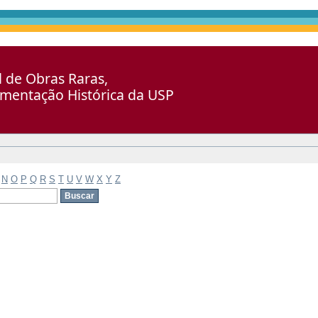
al de Obras Raras,
umentação Histórica da USP
N
O
P
Q
R
S
T
U
V
W
X
Y
Z