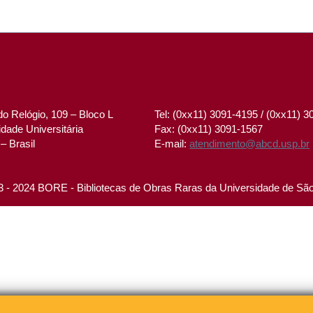
o Relógio, 109 – Bloco L
Tel: (0xx11) 3091-4195 / (0xx11) 
dade Universitária
Fax: (0xx11) 3091-1567
– Brasil
E-mail:
atendimento@abcd.usp.br
 - 2024 BORE - Bibliotecas de Obras Raras da Universidade de Sã