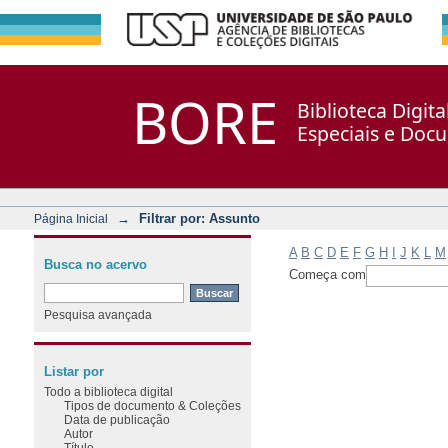
Filtrar por: Assunto
Repositório DSpace/Manakin + Corisco
BORE
Biblioteca Digit
Especiais e Doc
→
Filtrar por: Assunto
Página Inicial
A
B
C
D
E
F
G
H
I
J
K
L
M
Busca no acervo
Começa com
Pesquisa avançada
Listar por
Todo a biblioteca digital
Tipos de documento & Coleções
Data de publicação
Autor
Título