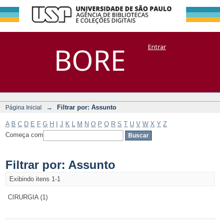
Filtrar por:
Repositório
BORE
Entrar
DSpace/Manakin + Corisco
Assunto
→
Filtrar por: Assunto
Página Inicial
A
B
C
D
E
F
G
H
I
J
K
L
M
N
O
P
Q
R
S
T
U
V
W
X
Y
Z
Começa com
Filtrar por: Assunto
Exibindo itens 1-1
CIRURGIA (1)