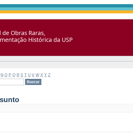
al de Obras Raras,
umentação Histórica da USP
N
O
P
Q
R
S
T
U
V
W
X
Y
Z
ssunto