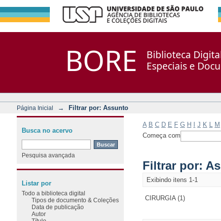
Filtrar por: Assunto
Repositório DSpace/Manakin + Corisco
BORE
Biblioteca Digit
Especiais e Doc
→
Filtrar por: Assunto
Página Inicial
A
B
C
D
E
F
G
H
I
J
K
L
M
Busca no acervo
Começa com
Pesquisa avançada
Filtrar por: A
Exibindo itens 1-1
Listar por
Todo a biblioteca digital
CIRURGIA (1)
Tipos de documento & Coleções
Data de publicação
Autor
Título