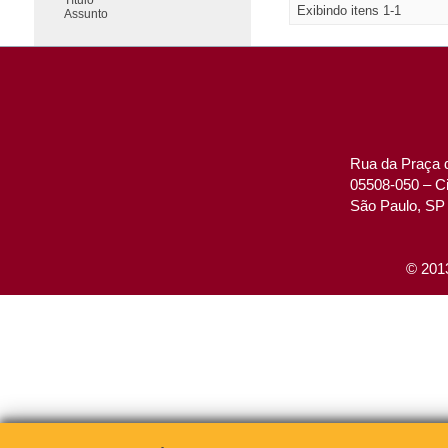
Exibindo itens 1-1
Assunto
Rua da Praça d
05508-050 – Ci
São Paulo, SP 
© 2013