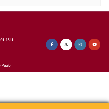
3091-1541




o Paulo