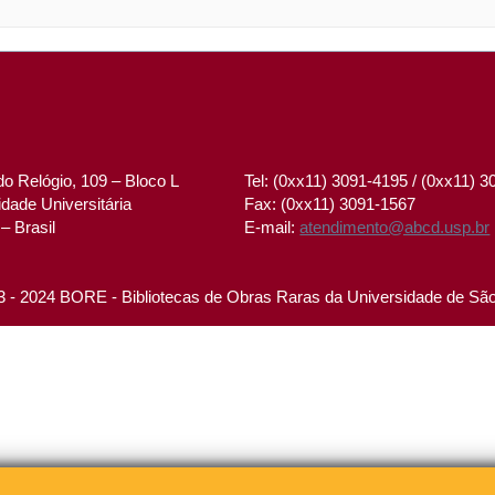
o Relógio, 109 – Bloco L
Tel: (0xx11) 3091-4195 / (0xx11) 
dade Universitária
Fax: (0xx11) 3091-1567
– Brasil
E-mail:
atendimento@abcd.usp.br
 - 2024 BORE - Bibliotecas de Obras Raras da Universidade de Sã