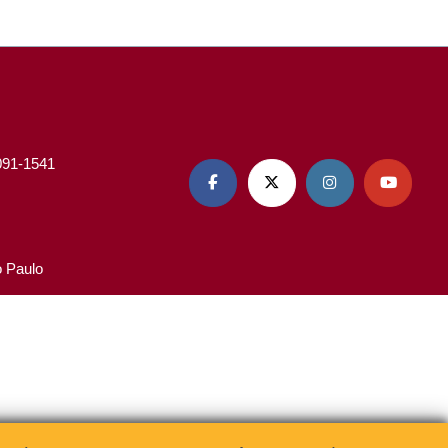
3091-1541




o Paulo