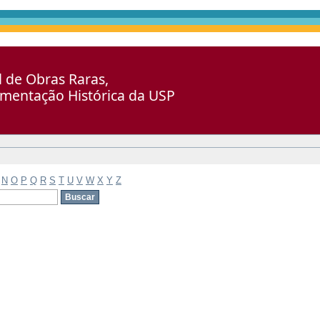
al de Obras Raras,
umentação Histórica da USP
N
O
P
Q
R
S
T
U
V
W
X
Y
Z