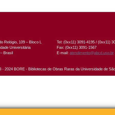
o Relógio, 109 – Bloco L
Tel: (0xx11) 3091-4195 / (0xx11) 
dade Universitária
Fax: (0xx11) 3091-1567
– Brasil
E-mail:
atendimento@abcd.usp.br
 - 2024 BORE - Bibliotecas de Obras Raras da Universidade de Sã