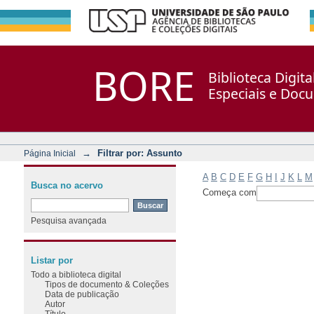
Filtrar por: Assunto
Repositório DSpace/Manakin + Corisco
BORE
Biblioteca Digit
Especiais e Doc
→
Filtrar por: Assunto
Página Inicial
A
B
C
D
E
F
G
H
I
J
K
L
M
Busca no acervo
Começa com
Pesquisa avançada
Listar por
Todo a biblioteca digital
Tipos de documento & Coleções
Data de publicação
Autor
Título