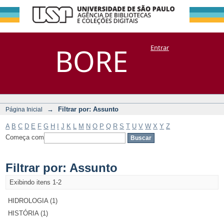
Filtrar por:
Repositório
BORE
Entrar
DSpace/Manakin + Corisco
Assunto
→
Filtrar por: Assunto
Página Inicial
A
B
C
D
E
F
G
H
I
J
K
L
M
N
O
P
Q
R
S
T
U
V
W
X
Y
Z
Começa com
Filtrar por: Assunto
Exibindo itens 1-2
HIDROLOGIA (1)
HISTÓRIA (1)