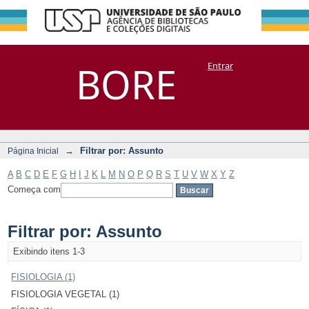
Filtrar por:
Repositório
BORE
Entrar
DSpace/Manakin + Corisco
Assunto
→
Filtrar por: Assunto
Página Inicial
A
B
C
D
E
F
G
H
I
J
K
L
M
N
O
P
Q
R
S
T
U
V
W
X
Y
Z
Começa com
Filtrar por: Assunto
Exibindo itens 1-3
FISIOLOGIA (1)
FISIOLOGIA VEGETAL (1)