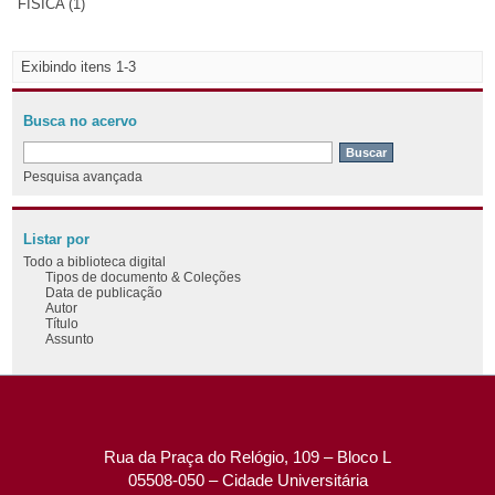
FÍSICA (1)
Exibindo itens 1-3
Busca no acervo
Pesquisa avançada
Listar por
Todo a biblioteca digital
Tipos de documento & Coleções
Data de publicação
Autor
Título
Assunto
Rua da Praça do Relógio, 109 – Bloco L
05508-050 – Cidade Universitária