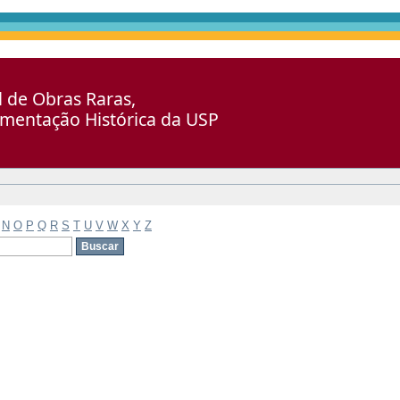
al de Obras Raras,
umentação Histórica da USP
N
O
P
Q
R
S
T
U
V
W
X
Y
Z