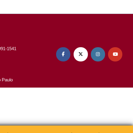
3091-1541




o Paulo