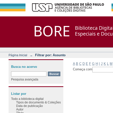
Filtrar por: Assunto
Repositório DSpace/Manakin + Corisco
BORE
Biblioteca Digit
Especiais e Doc
→
Filtrar por: Assunto
Página Inicial
A
B
C
D
E
F
G
H
I
J
K
L
M
Busca no acervo
Começa com
Pesquisa avançada
Listar por
Todo a biblioteca digital
Tipos de documento & Coleções
Data de publicação
Autor
Título