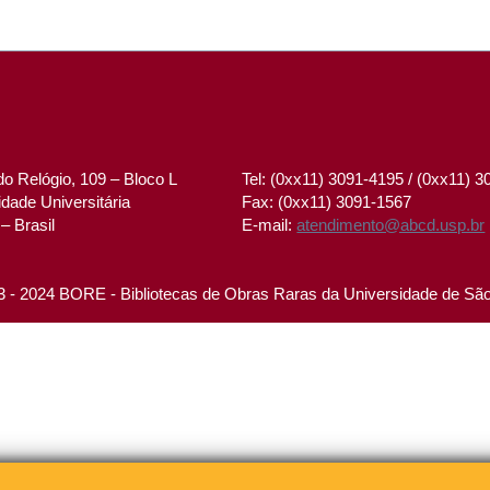
o Relógio, 109 – Bloco L
Tel: (0xx11) 3091-4195 / (0xx11) 
dade Universitária
Fax: (0xx11) 3091-1567
– Brasil
E-mail:
atendimento@abcd.usp.br
 - 2024 BORE - Bibliotecas de Obras Raras da Universidade de Sã