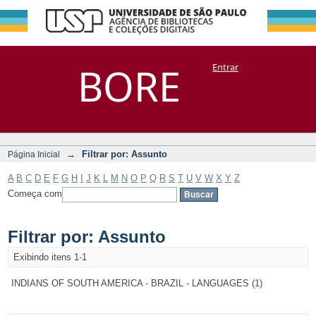
Filtrar por:
Repositório
BORE
Entrar
DSpace/Manakin + Corisco
Assunto
→
Filtrar por: Assunto
Página Inicial
A
B
C
D
E
F
G
H
I
J
K
L
M
N
O
P
Q
R
S
T
U
V
W
X
Y
Z
Começa com
Filtrar por: Assunto
Exibindo itens 1-1
INDIANS OF SOUTH AMERICA - BRAZIL - LANGUAGES (1)