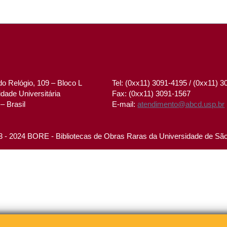
o Relógio, 109 – Bloco L
Tel: (0xx11) 3091-4195 / (0xx11) 
dade Universitária
Fax: (0xx11) 3091-1567
– Brasil
E-mail:
atendimento@abcd.usp.br
 - 2024 BORE - Bibliotecas de Obras Raras da Universidade de Sã