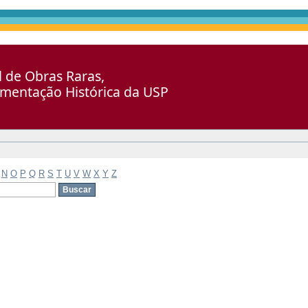
al de Obras Raras,
umentação Histórica da USP
N
O
P
Q
R
S
T
U
V
W
X
Y
Z