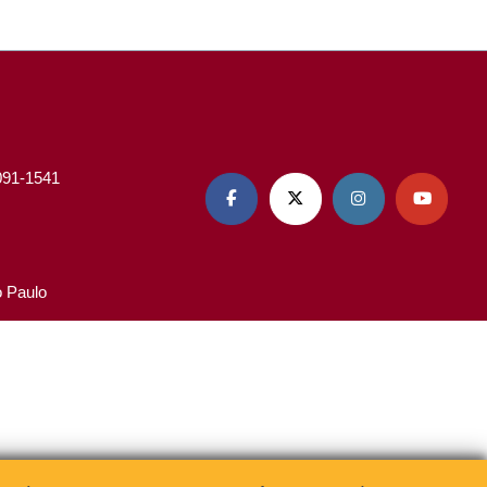
3091-1541




o Paulo