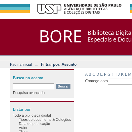
Filtrar por: Assunto
Repositório DSpace/Manakin + Corisco
BORE
Biblioteca Digit
Especiais e Doc
→
Filtrar por: Assunto
Página Inicial
A
B
C
D
E
F
G
H
I
J
K
L
M
Busca no acervo
Começa com
Pesquisa avançada
Listar por
Todo a biblioteca digital
Tipos de documento & Coleções
Data de publicação
Autor
Título