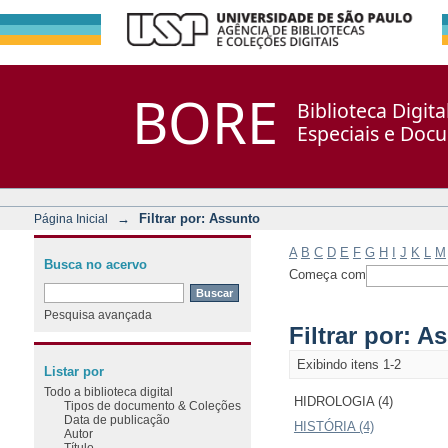
Filtrar por: Assunto
Repositório DSpace/Manakin + Corisco
BORE
Biblioteca Digit
Especiais e Doc
→
Filtrar por: Assunto
Página Inicial
A
B
C
D
E
F
G
H
I
J
K
L
M
Busca no acervo
Começa com
Pesquisa avançada
Filtrar por: A
Exibindo itens 1-2
Listar por
Todo a biblioteca digital
HIDROLOGIA (4)
Tipos de documento & Coleções
Data de publicação
HISTÓRIA (4)
Autor
Título