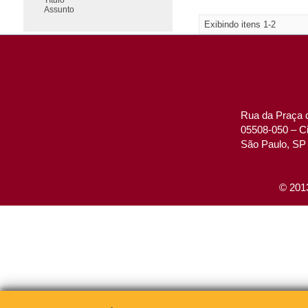
Assunto
Exibindo itens 1-2
Rua da Praça d
05508-050 – Ci
São Paulo, SP 
© 2013