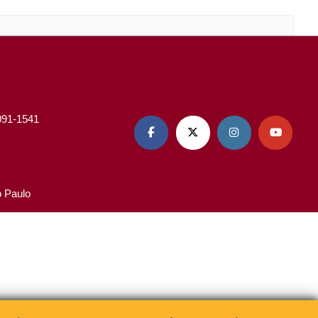
3091-1541




o Paulo