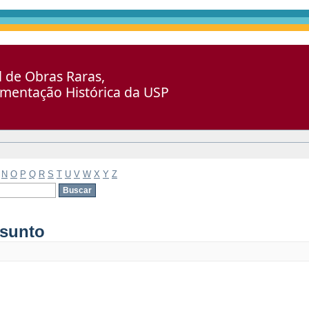
al de Obras Raras,
umentação Histórica da USP
N
O
P
Q
R
S
T
U
V
W
X
Y
Z
ssunto