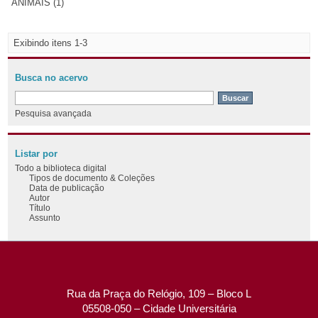
ANIMAIS (1)
Exibindo itens 1-3
Busca no acervo
Pesquisa avançada
Listar por
Todo a biblioteca digital
Tipos de documento & Coleções
Data de publicação
Autor
Título
Assunto
Rua da Praça do Relógio, 109 – Bloco L
05508-050 – Cidade Universitária