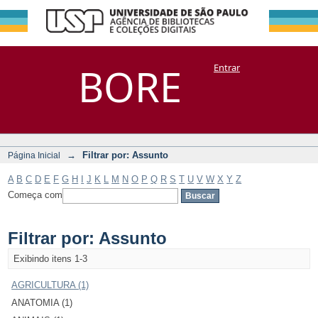
Filtrar por:
Repositório
BORE
Entrar
DSpace/Manakin + Corisco
Assunto
→
Filtrar por: Assunto
Página Inicial
A
B
C
D
E
F
G
H
I
J
K
L
M
N
O
P
Q
R
S
T
U
V
W
X
Y
Z
Começa com
Filtrar por: Assunto
Exibindo itens 1-3
AGRICULTURA (1)
ANATOMIA (1)