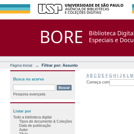
Filtrar por: Assunto
Repositório DSpace/Manakin + Corisco
BORE
Biblioteca Digit
Especiais e Doc
→
Filtrar por: Assunto
Página Inicial
A
B
C
D
E
F
G
H
I
J
K
L
M
Busca no acervo
Começa com
Pesquisa avançada
Listar por
Todo a biblioteca digital
Tipos de documento & Coleções
Data de publicação
Autor
Título