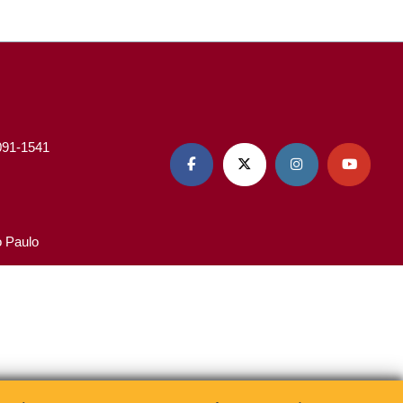
3091-1541




o Paulo