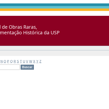
al de Obras Raras,
umentação Histórica da USP
N
O
P
Q
R
S
T
U
V
W
X
Y
Z