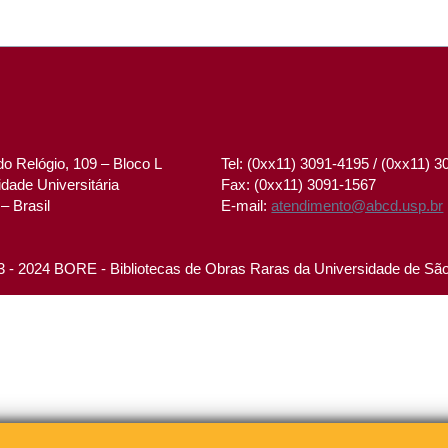
o Relógio, 109 – Bloco L
Tel: (0xx11) 3091-4195 / (0xx11) 
dade Universitária
Fax: (0xx11) 3091-1567
– Brasil
E-mail:
atendimento@abcd.usp.br
 - 2024 BORE - Bibliotecas de Obras Raras da Universidade de Sã