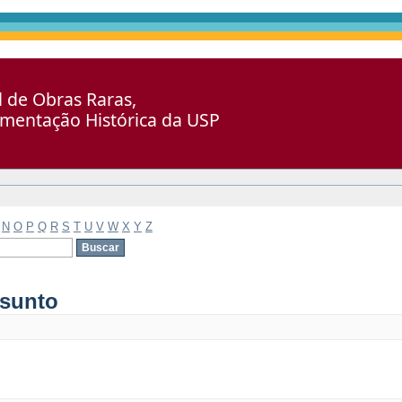
al de Obras Raras,
umentação Histórica da USP
N
O
P
Q
R
S
T
U
V
W
X
Y
Z
ssunto