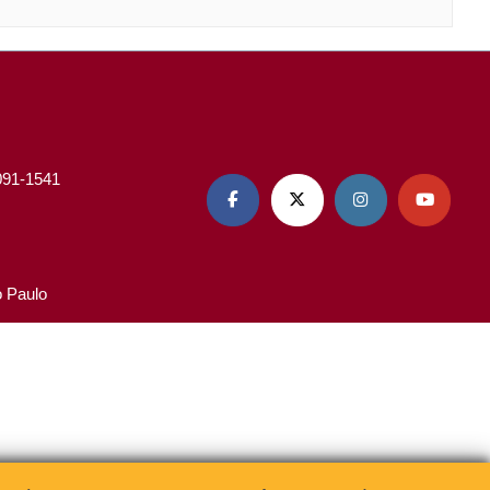
3091-1541




o Paulo