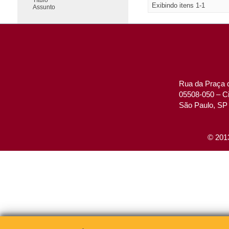
Exibindo itens 1-1
Assunto
Rua da Praça d
05508-050 – Ci
São Paulo, SP 
© 2013