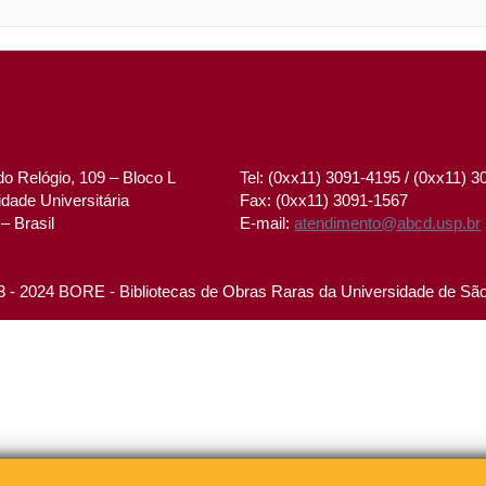
o Relógio, 109 – Bloco L
Tel: (0xx11) 3091-4195 / (0xx11) 
dade Universitária
Fax: (0xx11) 3091-1567
– Brasil
E-mail:
atendimento@abcd.usp.br
 - 2024 BORE - Bibliotecas de Obras Raras da Universidade de Sã