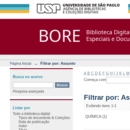
Filtrar por: Assunto
Repositório DSpace/Manakin + Corisco
BORE
Biblioteca Digit
Especiais e Doc
→
Filtrar por: Assunto
Página Inicial
A
B
C
D
E
F
G
H
I
J
K
L
M
Busca no acervo
Começa com
Pesquisa avançada
Filtrar por: A
Exibindo itens 1-1
Listar por
Todo a biblioteca digital
QUÍMICA (1)
Tipos de documento & Coleções
Data de publicação
Autor
Título