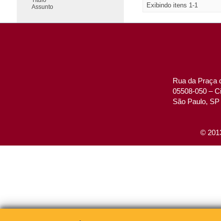
Exibindo itens 1-1
Assunto
Rua da Praça d
05508-050 – Ci
São Paulo, SP 
© 2013