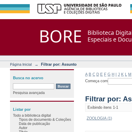
Filtrar por: Assunto
Repositório DSpace/Manakin + Corisco
BORE
Biblioteca Digit
Especiais e Doc
→
Filtrar por: Assunto
Página Inicial
A
B
C
D
E
F
G
H
I
J
K
L
M
Busca no acervo
Começa com
Pesquisa avançada
Filtrar por: A
Exibindo itens 1-1
Listar por
Todo a biblioteca digital
ZOOLOGIA (1)
Tipos de documento & Coleções
Data de publicação
Autor
Título