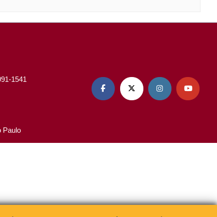
3091-1541




o Paulo