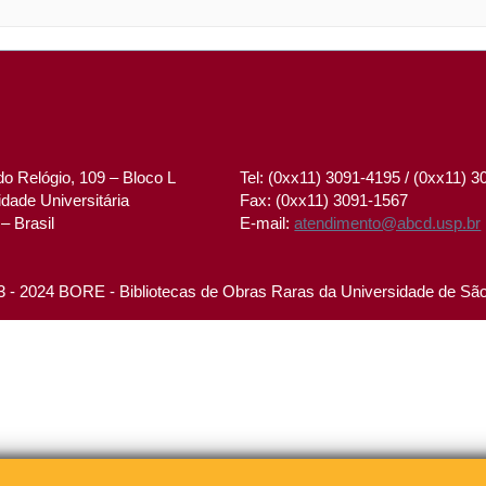
o Relógio, 109 – Bloco L
Tel: (0xx11) 3091-4195 / (0xx11) 
dade Universitária
Fax: (0xx11) 3091-1567
– Brasil
E-mail:
atendimento@abcd.usp.br
 - 2024 BORE - Bibliotecas de Obras Raras da Universidade de Sã