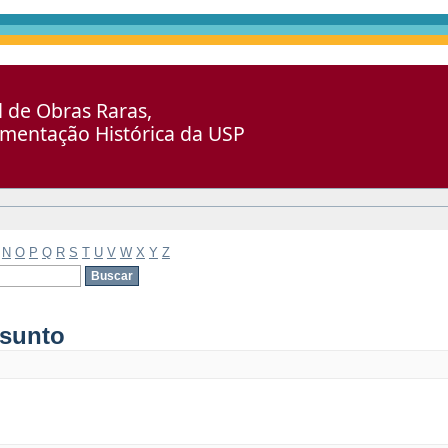
al de Obras Raras,
umentação Histórica da USP
N
O
P
Q
R
S
T
U
V
W
X
Y
Z
ssunto