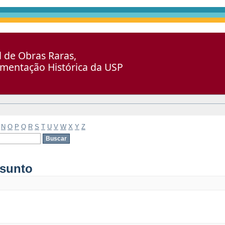
al de Obras Raras,
umentação Histórica da USP
N
O
P
Q
R
S
T
U
V
W
X
Y
Z
ssunto