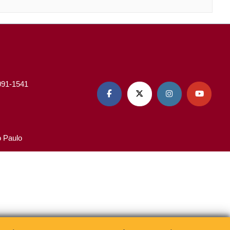
3091-1541




o Paulo