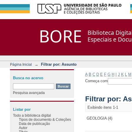
Filtrar por: Assunto
Repositório DSpace/Manakin + Corisco
BORE
Biblioteca Digit
Especiais e Doc
→
Filtrar por: Assunto
Página Inicial
A
B
C
D
E
F
G
H
I
J
K
L
M
Busca no acervo
Começa com
Pesquisa avançada
Filtrar por: A
Exibindo itens 1-1
Listar por
Todo a biblioteca digital
GEOLOGIA (4)
Tipos de documento & Coleções
Data de publicação
Autor
Título