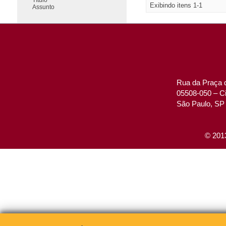
Exibindo itens 1-1
Assunto
Rua da Praça d
05508-050 – Ci
São Paulo, SP 
© 2013