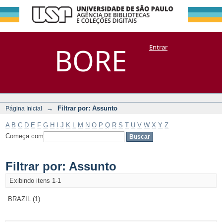
Filtrar por:
Repositório
BORE
Entrar
DSpace/Manakin + Corisco
Assunto
→
Filtrar por: Assunto
Página Inicial
A
B
C
D
E
F
G
H
I
J
K
L
M
N
O
P
Q
R
S
T
U
V
W
X
Y
Z
Começa com
Filtrar por: Assunto
Exibindo itens 1-1
BRAZIL (1)