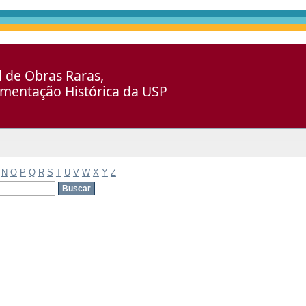
al de Obras Raras,
umentação Histórica da USP
N
O
P
Q
R
S
T
U
V
W
X
Y
Z