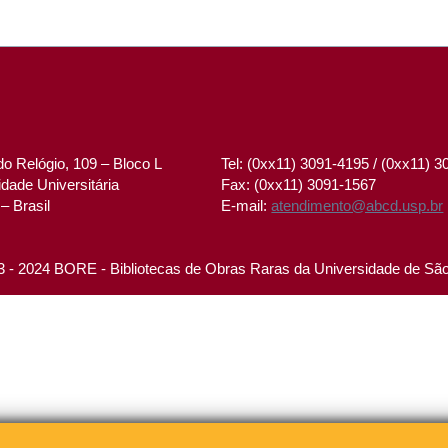
o Relógio, 109 – Bloco L
Tel: (0xx11) 3091-4195 / (0xx11) 
dade Universitária
Fax: (0xx11) 3091-1567
– Brasil
E-mail:
atendimento@abcd.usp.br
 - 2024 BORE - Bibliotecas de Obras Raras da Universidade de Sã