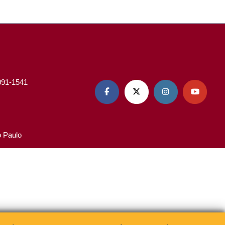
3091-1541




o Paulo