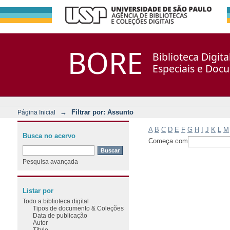
Filtrar por: Assunto
Repositório DSpace/Manakin + Corisco
BORE
Biblioteca Digit
Especiais e Doc
→
Filtrar por: Assunto
Página Inicial
A
B
C
D
E
F
G
H
I
J
K
L
M
Busca no acervo
Começa com
Pesquisa avançada
Listar por
Todo a biblioteca digital
Tipos de documento & Coleções
Data de publicação
Autor
Título