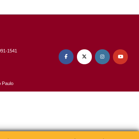
3091-1541




o Paulo