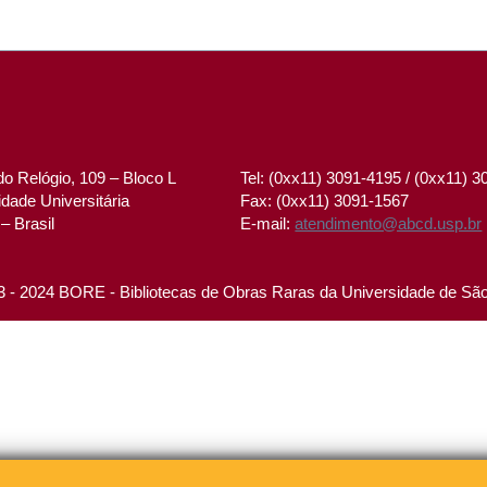
o Relógio, 109 – Bloco L
Tel: (0xx11) 3091-4195 / (0xx11) 
dade Universitária
Fax: (0xx11) 3091-1567
– Brasil
E-mail:
atendimento@abcd.usp.br
 - 2024 BORE - Bibliotecas de Obras Raras da Universidade de Sã