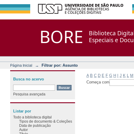
Filtrar por: Assunto
Repositório DSpace/Manakin + Corisco
BORE
Biblioteca Digit
Especiais e Doc
→
Filtrar por: Assunto
Página Inicial
A
B
C
D
E
F
G
H
I
J
K
L
M
Busca no acervo
Começa com
Pesquisa avançada
Listar por
Todo a biblioteca digital
Tipos de documento & Coleções
Data de publicação
Autor
Título