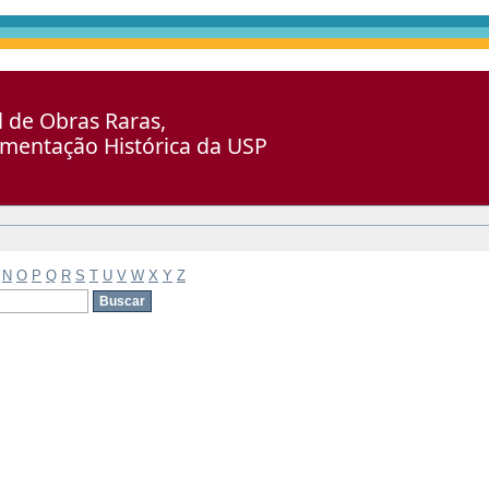
al de Obras Raras,
umentação Histórica da USP
N
O
P
Q
R
S
T
U
V
W
X
Y
Z